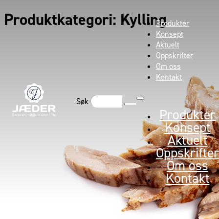
Produktkategori:
Kylling
Produkter
Konsept
Aktuelt
Oppskrifter
Om oss
Kontakt
Søk
Produkter
Konsept
Aktuelt
Oppskrifter
Om oss
Kontakt