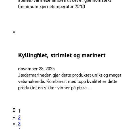
stekes/varmebehandles til det er gjennomstekt
(minimum kjernetemperatur 75°C)
Kyllingfilet, strimlet og marinert
november 28, 2025
Jædermarinaden gjør dette produktet unikt og meget
velsmakende. Kombinert med topp kvalitet er dette
produktet en sikker vinner på pizza…
1
2
3