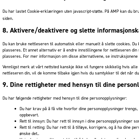
Du har lastet Cookie-erklæringen uten javascript-støtte. På AMP kan du 
siden.
8. Aktivere/deaktivere og slette informasjonsk
Du kan bruke nettleseren til automatisk eller manuelt å slette cookies. Du
plasseres. Et annet alternativ er å endre innstillingene for nettleseren di
plasseres. For mer informasjon om disse alternativene, se instruksjonene i
Vennligst merk at vårt nettsted kanskje ikke vil fungere skikkelig hvis alle 
nettleseren din, vil de komme tilbake igjen hvis du samtykker til det når du
9. Dine rettigheter med hensyn til dine personl
Du har følgende rettigheter med hensyn til dine personopplysninger:
Du har krav på å få vite hvorfor dine personopplysninger trengs, 
oppbevart.
Rett til innsyn: Du har rett til innsyn i dine personopplysninger so
Rett til retting: Du har rett til å tilføye, korrigere, og å ha dine p
ønske det..