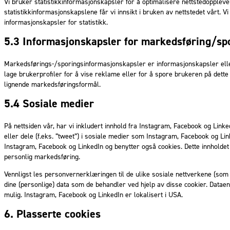
Vi bruker statistikkinformasjonskapsler for å optimalisere nettstedopplev
statistikkinformasjonskapslene får vi innsikt i bruken av nettstedet vårt. Vi 
informasjonskapsler for statistikk.
5.3 Informasjonskapsler for markedsføring/sp
Markedsførings-/sporingsinformasjonskapsler er informasjonskapsler eller
lage brukerprofiler for å vise reklame eller for å spore brukeren på dette 
lignende markedsføringsformål.
5.4 Sosiale medier
På nettsiden vår, har vi inkludert innhold fra Instagram, Facebook og LinkedI
eller dele (f.eks. “tweet”) i sosiale medier som Instagram, Facebook og Li
Instagram, Facebook og LinkedIn og benytter også cookies. Dette innholdet
personlig markedsføring.
Vennligst les personvernerklæringen til de ulike sosiale nettverkene (som
dine (personlige) data som de behandler ved hjelp av disse cookier. Datae
mulig. Instagram, Facebook og LinkedIn er lokalisert i USA.
6. Plasserte cookies