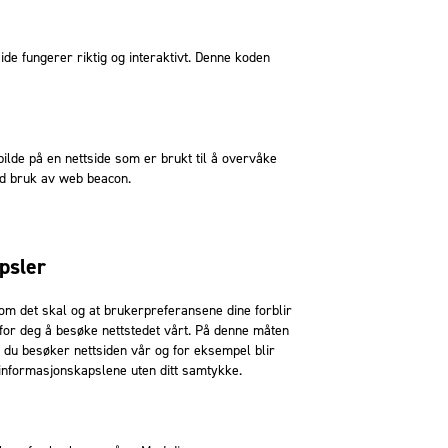
ide fungerer riktig og interaktivt. Denne koden
 bilde på en nettside som er brukt til å overvåke
ved bruk av web beacon.
psler
om det skal og at brukerpreferansene dine forblir
 for deg å besøke nettstedet vårt. På denne måten
 du besøker nettsiden vår og for eksempel blir
e informasjonskapslene uten ditt samtykke.