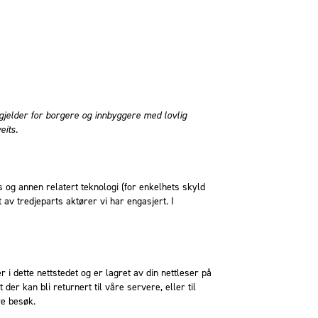
gjelder for borgere og innbyggere med lovlig
its.
es og annen relatert teknologi (for enkelhets skyld
av tredjeparts aktører vi har engasjert. I
i dette nettstedet og er lagret av din nettleser på
er kan bli returnert til våre servere, eller til
re besøk.