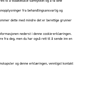
ett til å tilbakekalle samtykket og å få dine
ersonopplysninger fra behandlingsansvarlig og
terkommer dette med mindre det er berettige grunner
tinformasjonen nederst i denne cookie-erklæringen.
re fra deg, men du har også rett til å sende inn en
nskapsler og denne erklæringen, vennligst kontakt
uni 17, 2026.