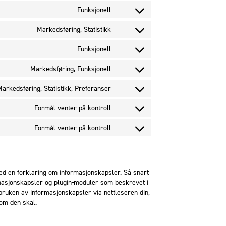
Funksjonell
Consent
to
Markedsføring, Statistikk
Consent
service
to
Funksjonell
wordpress
Consent
service
to
Markedsføring, Funksjonell
wistia
Consent
service
to
Markedsføring, Statistikk, Preferanser
complianz
Consent
service
to
Formål venter på kontroll
facebook
Consent
service
to
Formål venter på kontroll
linkedin
Consent
service
to
wp-
service
engine
diverse
med en forklaring om informasjonskapsler. Så snart
formasjonskapsler og plugin-moduler som beskrevet i
bruken av informasjonskapsler via nettleseren din,
om den skal.