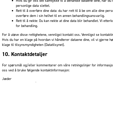
Hvis du gir oss ditt samtykke til å behandle dataene dine, har du r
personlige data slettet.
Rett til å overføre dine data: du har rett til å be om alle dine p
overføre dem i sin helhet til en annen behandlingsansvarlig.
Rett til å nekte: Du kan nekte at dine data blir behandlet. Vi et
for behandling.
For å utøve disse rettighetene, vennligst kontakt oss. Vennligst se kontak
Hvis du har en klage på hvordan vi håndterer dataene dine, vil vi gjerne hø
klage til tilsynsmyndigheten (Datatilsynet).
10. Kontaktdetaljer
For spørsmål og/eller kommentarer om våre retningslinjer for informasjo
oss ved å bruke følgende kontaktinformasjon:
Jæder
Skurvemarka 5, 4331 Ålgård
Norge
Nettted:
https://jaeder.no
E-post:
kontoret@
jaeder.no
Denne cookie-erklæringen ble synkronisert med
cookiedatabase.org
påj