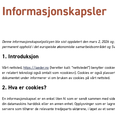
Informasjonskapsler
Denne informasjonskapselpolicyen ble sist oppdatert den mars 2, 2026 og 
permanent opphold i det europeiske økonomiske samarbeidsområdet og Sve
1. Introduksjon
Vårt nettsted,
https://jaeder.no
(heretter kalt: ”nettstedet”) benytter cooki
er relatert teknologi også omtalt som «cookies»). Cookies er også plassert 
dokumentet under informerer vi om bruken av cookies på vårt nettsted.
2. Hva er cookies?
En informasjonskapsel er en enkel liten fil som er sendt sammen med sider 
din datamaskins harddisk eller en annen enhet. Opplysninger som er lagret d
servere som tilhører de relevante tredjeparts-aktørene, i løpet av et sene