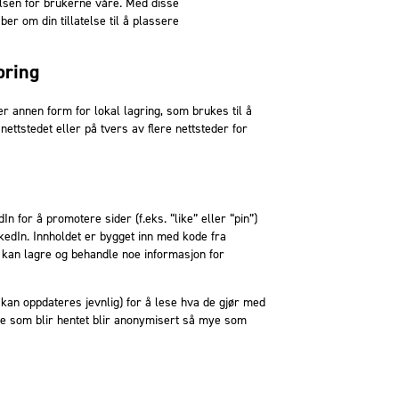
elsen for brukerne våre. Med disse
ber om din tillatelse til å plassere
oring
 annen form for lokal lagring, som brukes til å
nettstedet eller på tvers av flere nettsteder for
n for å promotere sider (f.eks. “like” eller “pin”)
nkedIn. Innholdet er bygget inn med kode fra
 kan lagre og behandle noe informasjon for
 kan oppdateres jevnlig) for å lese hva de gjør med
ne som blir hentet blir anonymisert så mye som