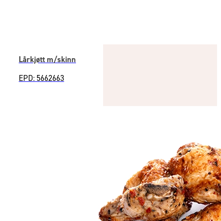
Lårkjøtt m/skinn
EPD: 5662663