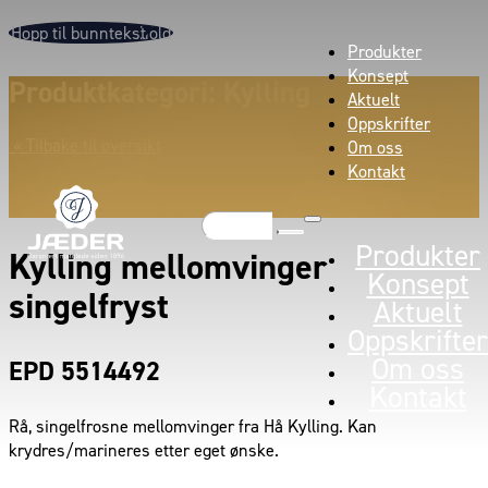
Hopp til hovedinnhold
Hopp til bunntekst
Produkter
Konsept
Produktkategori: Kylling
Aktuelt
Oppskrifter
« Tilbake til oversikt
Om oss
Kontakt
Søk
Produkter
Kylling mellomvinger
Konsept
singelfryst
Aktuelt
Oppskrifter
Om oss
EPD 5514492
Kontakt
Rå, singelfrosne mellomvinger fra Hå Kylling. Kan
krydres/marineres etter eget ønske.