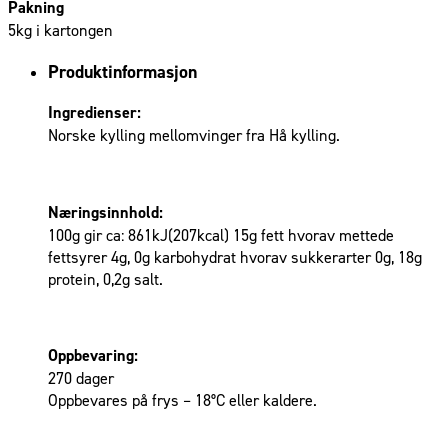
Pakning
5kg i kartongen
Produktinformasjon
Ingredienser:
Norske kylling mellomvinger fra Hå kylling.
Næringsinnhold:
100g gir ca: 861kJ(207kcal) 15g fett hvorav mettede
fettsyrer 4g, 0g karbohydrat hvorav sukkerarter 0g, 18g
protein, 0,2g salt.
Oppbevaring:
270 dager
Oppbevares på frys – 18°C eller kaldere.