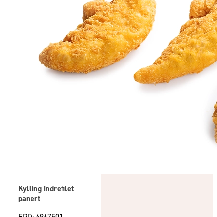
Kylling indrefilet
panert
EPD: 4967501