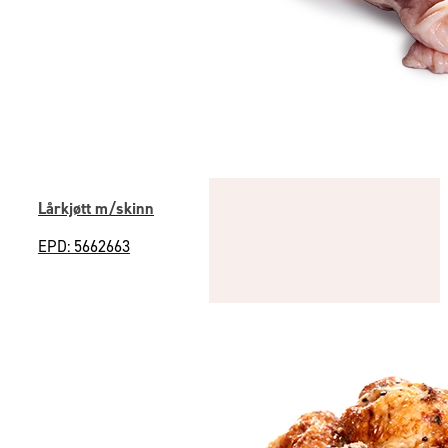
Lårkjøtt m/skinn
EPD: 5662663