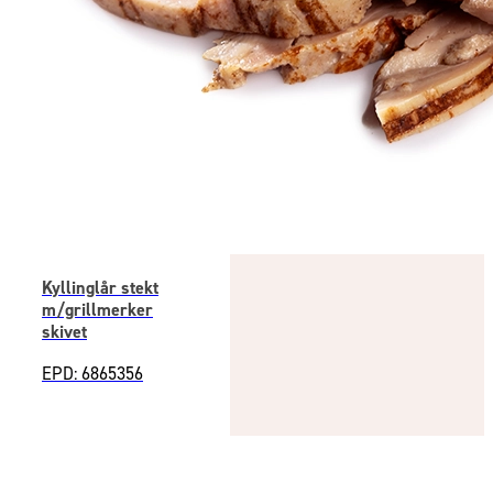
Kyllinglår stekt
m/grillmerker
skivet
EPD: 6865356