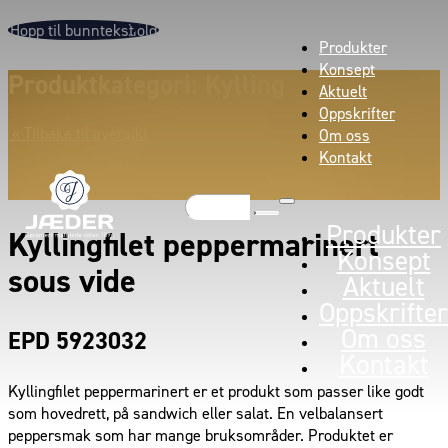
Hopp til hovedinnhold
Hopp til bunntekst
Produkter
Konsept
Produktkategori: Kylling
Aktuelt
Oppskrifter
« Tilbake til oversikt
Om oss
Kontakt
Søk
Produkter
Kyllingfilet peppermarinert
Konsept
sous vide
Aktuelt
Oppskrifter
Om oss
EPD 5923032
Kontakt
Kyllingfilet peppermarinert er et produkt som passer like godt
som hovedrett, på sandwich eller salat. En velbalansert
peppersmak som har mange bruksområder. Produktet er