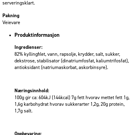
serveringsklart.
Pakning
Veievare
Produktinformasjon
Ingredienser:
82% kyllingfilet, vann, rapsolje, krydder, salt, sukker,
dekstrose, stabilisator (dinatriumfosfat, kaliumtrifosfat),
antioksidant (natriumaskorbat, askorbinsyre).
Næringsinnhold:
100g gir ca: 604kJ (144kcal) 7g fett hvorav mettet fett 1g,
1,6g karbohydrat hvorav sukkerarter 1,2g, 20g protein,
1,7g salt.
Oppbevaring: