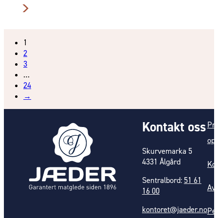
1
2
3
…
24
→
Kontakt oss
Pro
opp
Skurvemarka 5
4331 Ålgård
Kon
Sentralbord:
51 61
Av
16 00
kontoret@jaeder.no
Pe