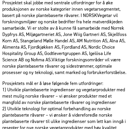
Prosjektet skal jobbe med sentrale utfordringer for å øke
produksjonen av norske kategorier innen vegetarsegmentet,
basert på norske plantebaserte råvarer. I NORSKVegetar vil
forskningsmiljøer og norske bedrifter fra hele matverdikjeden
samarbeide. Vi er stolte av å kunne få samarbeide med Norrek
Dypfrys AS, Miljøgartneriet AS, Jone Wiig Gartneri AS, Skjellfoss
Korn AS, Stangeland Mølle Handel AS, AM Nutrition AS, Alna AS,
Alimenta AS, Fjordkjøkken AS, Fjordland AS, Nordic Choice
Hospitality Group AS, Godtlevertgruppen AS, Igelösa Life
Science AB og Nofima AS.Viktige forskningsområder vil være
norske plantebaserte råvarer og sidestrømmer, optimale
prosesser og ny teknologi, samt marked og forbrukerforståelse.
Prosjektets mål er å løse følgende fem utfordringer:
1) Utvikle plantebaserte ingredienser og vegetarprodukter med
mest mulig norske råvarer – vi ønsker produkter med et
mangfold av norske plantebaserte råvarer og ingredienser
2) Utvikle teknologi for optimal forbehandling av norske
plantebaserte råvarer – vi ønsker å videreforedle norske
plantebaserte råvarer til ulike ingredienser som lett kan inngå i
resepter for nye norske vegetarprodukter med høy kvalitet