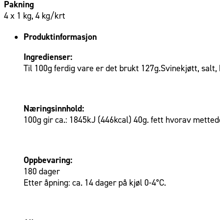
Pakning
4 x 1 kg, 4 kg/krt
Produktinformasjon
Ingredienser:
Til 100g ferdig vare er det brukt 127g.Svinekjøtt, salt
Næringsinnhold:
100g gir ca.: 1845kJ (446kcal) 40g. fett hvorav mettede
Oppbevaring:
180 dager
Etter åpning: ca. 14 dager på kjøl 0-4°C.