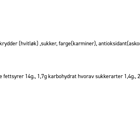
, krydder (hvitløk) ,sukker, farge(karminer), antioksidant(asko
 fettsyrer 14g., 1,7g karbohydrat hvorav sukkerarter 1,4g., 21