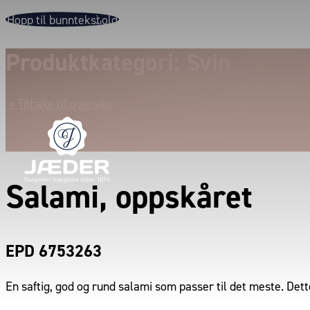
Hopp til hovedinnhold
Hopp til bunntekst
Produktkategori: Svin
« Tilbake til oversikt
Salami, oppskåret
EPD 6753263
En saftig, god og rund salami som passer til det meste. Dett