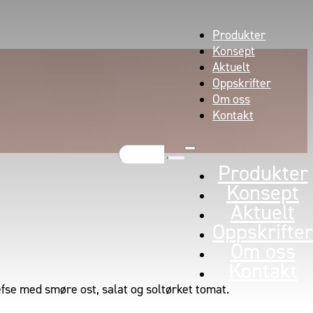
Produkter
Konsept
Aktuelt
Oppskrifter
Om oss
Kontakt
Søk
Produkter
Konsept
Aktuelt
Oppskrifter
Om oss
Kontakt
lefse med smøre ost, salat og soltørket tomat.