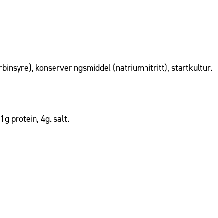
rbinsyre), konserveringsmiddel (natriumnitritt), startkultur.
g protein, 4g. salt.