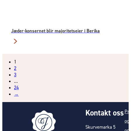
Jæder-konsernet blir majoritetseier i Berika
1
2
3
…
24
→
Kontakt oss
Pr
og
Skurvemarka 5
opp