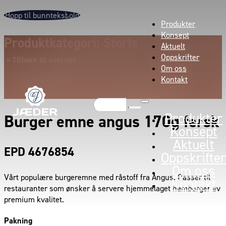
Hopp til hovedinnhold
Hopp til bunntekst
Produkter
Konsept
Produktkategori: Storfe
Aktuelt
Oppskrifter
« Tilbake til oversikt
Om oss
Kontakt
Søk
Produkter
Burger emne angus 170g fersk
Konsept
Aktuelt
EPD 4676854
Oppskrifter
Om oss
Vårt populære burgeremne med råstoff fra Angus. Passer til
Kontakt
restauranter som ønsker å servere hjemmelaget hamburger av
premium kvalitet.
Pakning