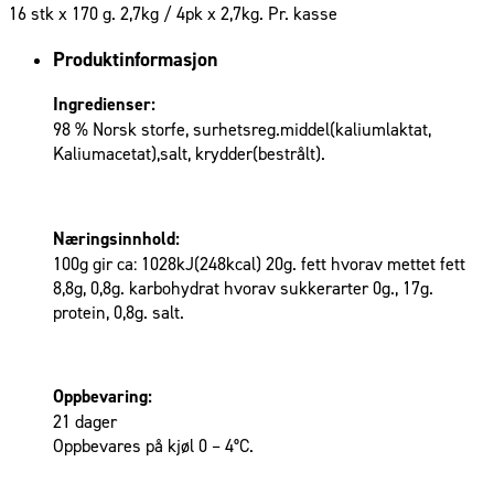
16 stk x 170 g. 2,7kg / 4pk x 2,7kg. Pr. kasse
Produktinformasjon
Ingredienser:
98 % Norsk storfe, surhetsreg.middel(kaliumlaktat,
Kaliumacetat),salt, krydder(bestrålt).
Næringsinnhold:
100g gir ca: 1028kJ(248kcal) 20g. fett hvorav mettet fett
8,8g, 0,8g. karbohydrat hvorav sukkerarter 0g., 17g.
protein, 0,8g. salt.
Oppbevaring:
21 dager
Oppbevares på kjøl 0 – 4°C.