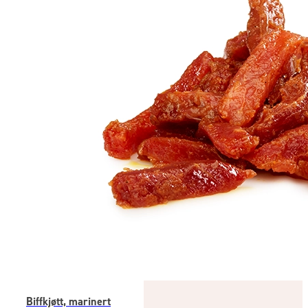
Biffkjøtt, marinert