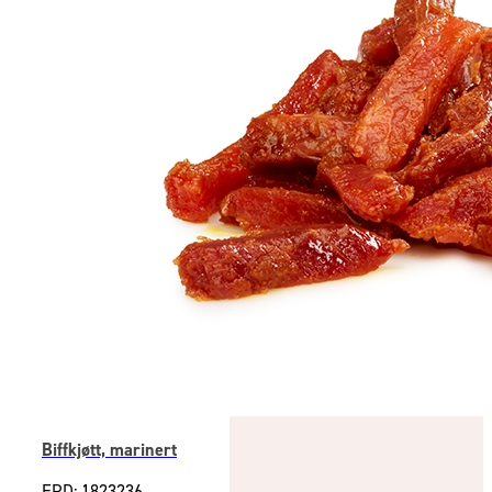
Biffkjøtt, marinert
EPD: 1823236