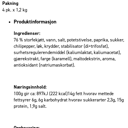
Pakning
4 pk. x 1,2 kg
Produktinformasjon
Ingredienser:
76 % storfekjøtt, vann, salt, potetstivelse, paprika, sukker,
chilipepper, løk, krydder, stabilisator (di+trifosfat),
surhetsregulerendemiddel (kaliumlaktat, kaliumacetat),
gjærekstrakt, farge (karamell), maltodekstrin, aroma,
antioksidant (natriumaskorbat).
Næringsinnhold:
100g gir ca: 897kJ (222 kcal)14g fett hvorav mettede
fettsyrer 6g, 6g karbohydrat hvorav sukkerarter 2,3g, 15g
protein, 1,9g salt.
Oppbevaring: