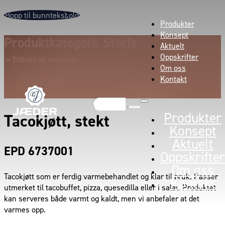
Hopp til hovedinnhold
Hopp til bunntekst
Produkter
Konsept
Produktkategori: Storfe
Aktuelt
Oppskrifter
« Tilbake til oversikt
Om oss
Kontakt
Søk
Produkter
Tacokjøtt, stekt
Konsept
Aktuelt
EPD 6737001
Oppskrifter
Om oss
Tacokjøtt som er ferdig varmebehandlet og klar til bruk. Passer
Kontakt
utmerket til tacobuffet, pizza, quesedilla eller i salat. Produktet
kan serveres både varmt og kaldt, men vi anbefaler at det
varmes opp.