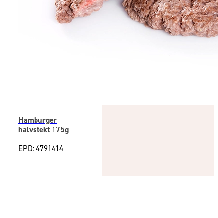
Hamburger
halvstekt 175g
EPD: 4791414