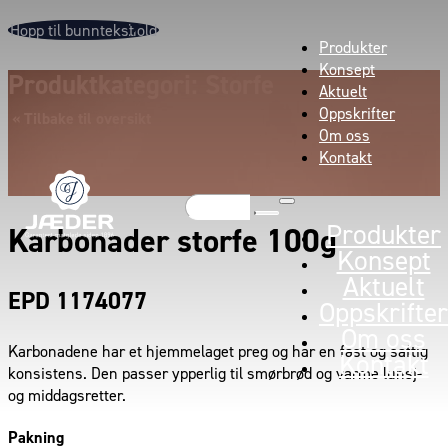
Hopp til hovedinnhold
Hopp til bunntekst
Produkter
Konsept
Produktkategori: Storfe
Aktuelt
Oppskrifter
« Tilbake til oversikt
Om oss
Kontakt
Søk
Produkter
Karbonader storfe 100g
Konsept
Aktuelt
EPD 1174077
Oppskrifter
Om oss
Karbonadene har et hjemmelaget preg og har en fast og saftig
Kontakt
konsistens. Den passer ypperlig til smørbrød og varme lunsj-
og middagsretter.
Pakning