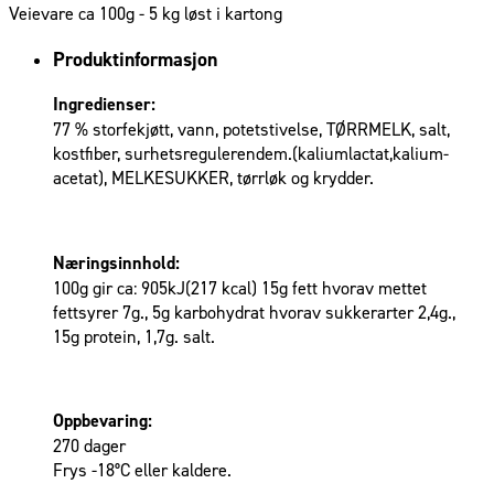
Veievare ca 100g - 5 kg løst i kartong
Produktinformasjon
Ingredienser:
77 % storfekjøtt, vann, potetstivelse, TØRRMELK, salt,
kostfiber, surhetsregulerendem.(kaliumlactat,kalium-
acetat), MELKESUKKER, tørrløk og krydder.
Næringsinnhold:
100g gir ca: 905kJ(217 kcal) 15g fett hvorav mettet
fettsyrer 7g., 5g karbohydrat hvorav sukkerarter 2,4g.,
15g protein, 1,7g. salt.
Oppbevaring:
270 dager
Frys -18°C eller kaldere.