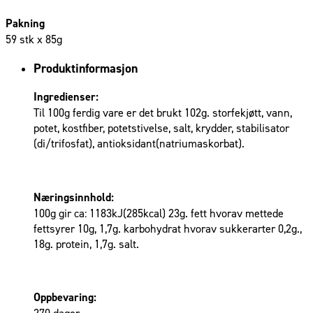
Pakning
59 stk x 85g
Produktinformasjon
Ingredienser:
Til 100g ferdig vare er det brukt 102g. storfekjøtt, vann,
potet, kostfiber, potetstivelse, salt, krydder, stabilisator
(di/trifosfat), antioksidant(natriumaskorbat).
Næringsinnhold:
100g gir ca: 1183kJ(285kcal) 23g. fett hvorav mettede
fettsyrer 10g, 1,7g. karbohydrat hvorav sukkerarter 0,2g.,
18g. protein, 1,7g. salt.
Oppbevaring:
270 dager