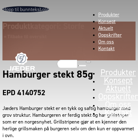
Hopp til hovedinnhold
Hopp til bunntekst
Produkter
Konsept
Produktkategori: Storfe
Aktuelt
Oppskrifter
« Tilbake til oversikt
Om oss
Kontakt
Søk
Produkter
Hamburger stekt 85g
Konsept
Aktuelt
EPD 4140752
Oppskrifter
Om oss
Jæders Hamburger stekt er en tykk og saftig hamburger med
Kontakt
grov struktur. Hamburgeren er ferdig stekt og har grillstriper
som er en norgesnyhet. Grillstripene gjør at en kjenner den
herlige grillsmaken på burgeren selv om den kun er oppvarmet
i ovn.